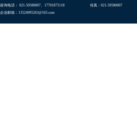
咨询电话： 021-59580007、17701875118
传真：021-59580007
企业邮箱：13524995263@163.com